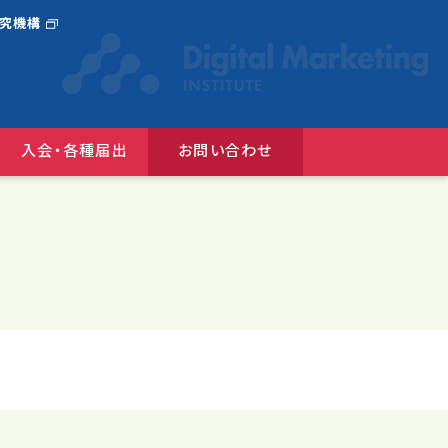
研究機構
入会・各種届出
お問い合わせ
選んだ広告コンクール
『JAAnexus(旧：月刊JAA)』バックナンバー
広告コミュニケーションにおけるＤＥ＆Ｉガイドライン