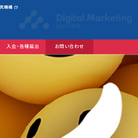
研究機構
入会・各種届出
お問い合わせ
選んだ広告コンクール
『JAAnexus(旧：月刊JAA)』バックナンバー
広告コミュニケーションにおけるＤＥ＆Ｉガイドライン