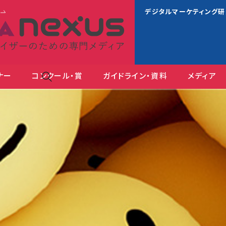
s
デジタルマーケティング
ナー
コンクール・賞
ガイドライン・資料
メディア
ＪＡＡ広告賞 消費者が