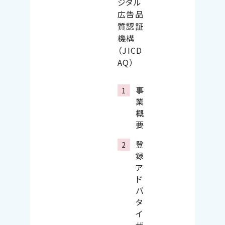
ジタル
広告品
質認証
機構
（JICD
AQ）
事
業
概
要
登
録
ア
ド
バ
タ
イ