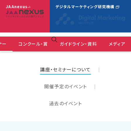
JAAnexus
デジタルマーケティング研究機構
ナー
コンクール・賞
ガイドライン・資料
メディア
広告コミュニケーションにおけるＤＥ＆Ｉガイドライン
ＪＡＡ広告賞 消費者が選んだ広告コンクール
『JAAnexus(旧：月刊JAA)』バックナンバー
講座・セミナーについて
開催予定のイベント
過去のイベント