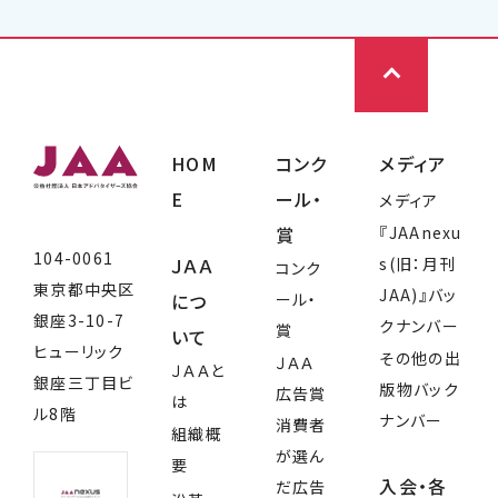
HOM
コンク
メディア
E
ール・
メディア
賞
『JAAnexu
104-0061
ＪＡＡ
s(旧：月刊
コンク
東京都中央区
JAA)』バッ
につ
ール・
銀座3-10-7
クナンバー
賞
いて
ヒューリック
その他の出
ＪＡＡ
ＪＡＡと
銀座三丁目ビ
版物バック
広告賞
は
ル8階
ナンバー
消費者
組織概
が選ん
要
入会・各
だ広告