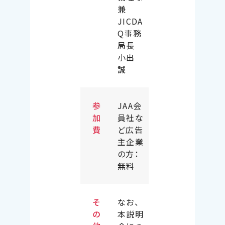
兼
JICDA
Q事務
局長
小出
誠
参
JAA会
加
員社な
費
ど広告
主企業
の方：
無料
そ
なお、
の
本説明