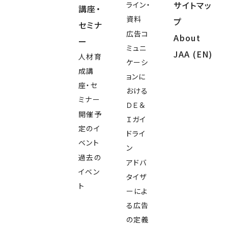
サイトマッ
ライン・
講座・
資料
プ
セミナ
広告コ
About
ー
ミュニ
JAA (EN)
人材育
ケーシ
成講
ョンに
座・セ
おける
ミナー
ＤＥ＆
開催予
Ｉガイ
定のイ
ドライ
ベント
ン
過去の
アドバ
イベン
タイザ
ト
ーによ
る広告
の定義