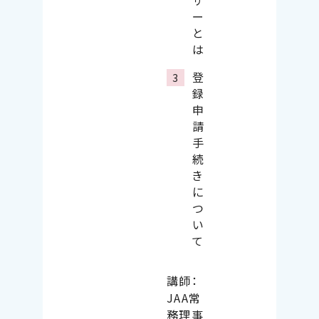
ザ
ー
と
は
登
録
申
請
手
続
き
に
つ
い
て
講師：
JAA常
務理事