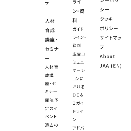
シーポリ
ライ
プ
シー
ン・資
クッキー
料
人材
ポリシー
ガイド
育成
サイトマッ
ライン・
講座・
資料
プ
セミナ
広告コ
About
ー
ミュニ
JAA (EN)
人材育
ケーシ
成講
ョンに
座・セ
おける
ミナー
ＤＥ＆
開催予
Ｉガイ
定のイ
ドライ
ベント
ン
過去の
アドバ