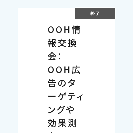
終了
OOH情
報交換
会：
OOH広
告のタ
ーゲティ
ングや
効果測