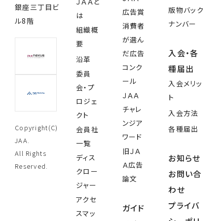
ＪＡＡと
銀座三丁目ビ
版物バック
広告賞
は
ル8階
ナンバー
消費者
組織概
が選ん
要
入会・各
だ広告
沿革
コンク
種届出
委員
ール
入会メリッ
会・プ
ＪＡＡ
ト
ロジェ
チャレ
入会方法
クト
ンジア
Copyright(C)
各種届出
会員社
ワード
JAA.
一覧
旧ＪＡ
All Rights
お知らせ
ディス
Ａ広告
Reserved.
クロー
お問い合
論文
ジャー
わせ
アクセ
プライバ
ガイド
スマッ