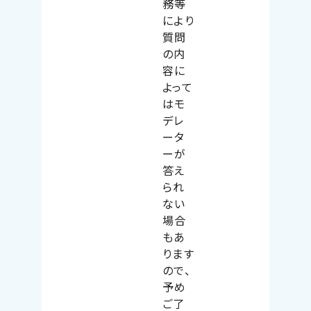
務等
により
質問
の内
容に
よって
はモ
デレ
ータ
ーが
答え
られ
ない
場合
もあ
ります
ので、
予め
ご了