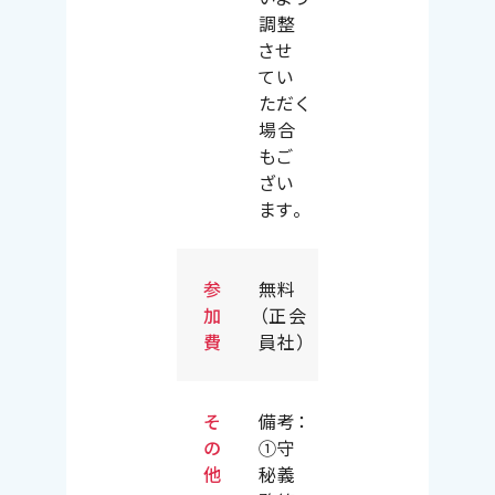
調整
させ
てい
ただく
場合
もご
ざい
ます。
参
無料
加
（正会
費
員社）
そ
備考：
の
①守
他
秘義