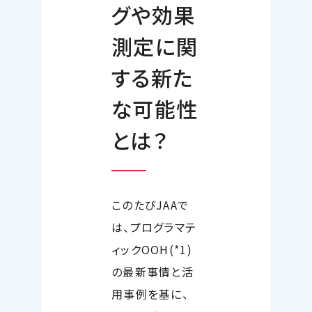
グや効果
測定に関
する新た
な可能性
とは？
このたび
JAA
で
は、プログラマテ
ィック
OOH(*1)
の最新事情と活
用事例を基に、