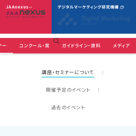
JAAnexus
デジタルマーケティング研究機構
ナー
コンクール・賞
ガイドライン・資料
メディア
広告コミュニケーションにおけるＤＥ＆Ｉガイドライン
ＪＡＡ広告賞 消費者が選んだ広告コンクール
『JAAnexus(旧：月刊JAA)』バックナンバー
講座・セミナーについて
開催予定のイベント
過去のイベント