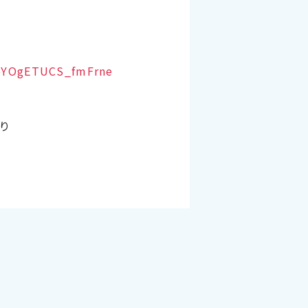
hbYOgETUCS_fmFrne
り