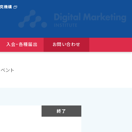
研究機構
入会・各種届出
お問い合わせ
選んだ広告コンクール
『JAAnexus(旧：月刊JAA)』バックナンバー
広告コミュニケーションにおけるＤＥ＆Ｉガイドライン
ベント
終了