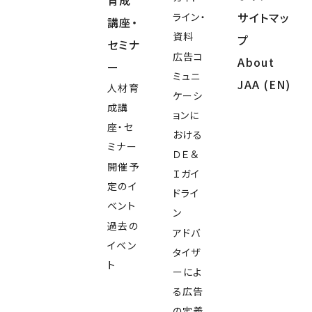
育成
サイトマッ
ライン・
講座・
資料
プ
セミナ
広告コ
About
ー
ミュニ
JAA (EN)
人材育
ケーシ
成講
ョンに
座・セ
おける
ミナー
ＤＥ＆
開催予
Ｉガイ
定のイ
ドライ
ベント
ン
過去の
アドバ
イベン
タイザ
ト
ーによ
る広告
の定義