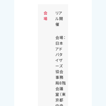
会
リア
場
ル開
催
会場：
日本
アド
バタ
イザ
ーズ
協会
事務
局8階
会議
室（東
京都
中央