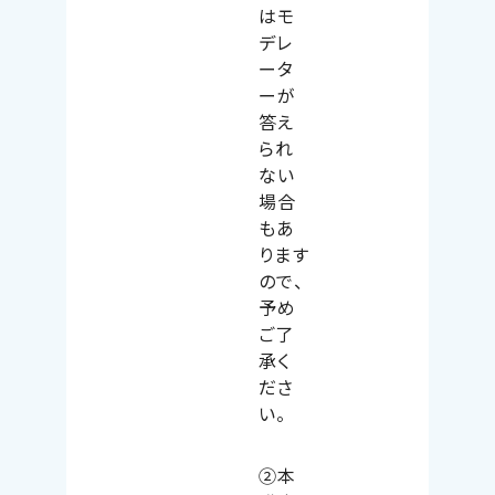
はモ
デレ
ータ
ーが
答え
られ
ない
場合
もあ
ります
ので、
予め
ご了
承く
ださ
い。
②本