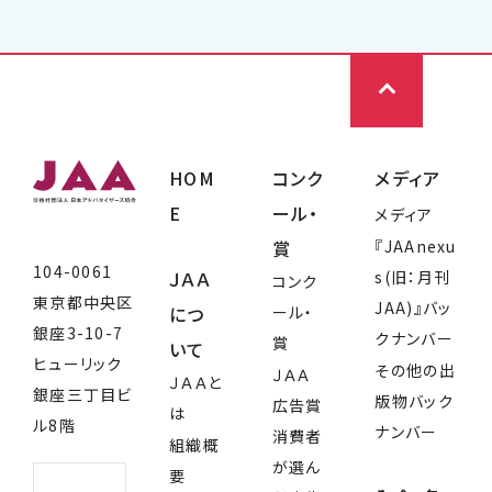
HOM
コンク
メディア
E
ール・
メディア
賞
『JAAnexu
104-0061
ＪＡＡ
s(旧：月刊
コンク
東京都中央区
JAA)』バッ
につ
ール・
銀座3-10-7
クナンバー
賞
いて
ヒューリック
その他の出
ＪＡＡ
ＪＡＡと
銀座三丁目ビ
版物バック
広告賞
は
ル8階
ナンバー
消費者
組織概
が選ん
要