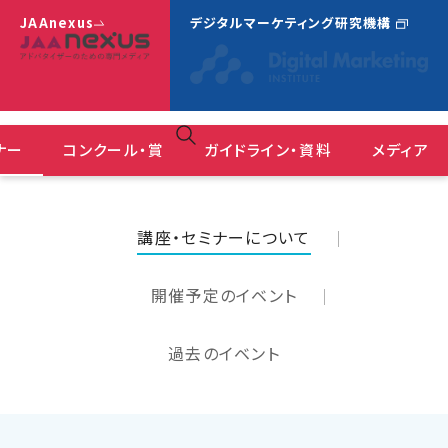
JAAnexus
デジタルマーケティング研究機構
ナー
コンクール・賞
ガイドライン・資料
メディア
広告コミュニケーションにおけるＤＥ＆Ｉガイドライン
ＪＡＡ広告賞 消費者が選んだ広告コンクール
『JAAnexus(旧：月刊JAA)』バックナンバー
講座・セミナーについて
開催予定のイベント
過去のイベント