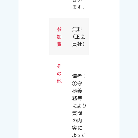
ます。
参
無料
加
（正会
費
員社）
そ
の
備考：
他
①守
秘義
務等
により
質問
の内
容に
よって