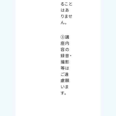
ること
はあ
りませ
ん。
③講
座内
容の
録音・
撮影
等は
ご遠
慮願
いま
す。