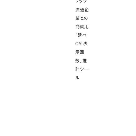
ブック
流通企
業との
商談用
「延べ
CM 表
示回
数」推
計ツー
ル