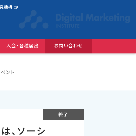
研究機構
入会・各種届出
お問い合わせ
選んだ広告コンクール
『JAAnexus(旧：月刊JAA)』バックナンバー
広告コミュニケーションにおけるＤＥ＆Ｉガイドライン
ベント
終了
は、ソーシ