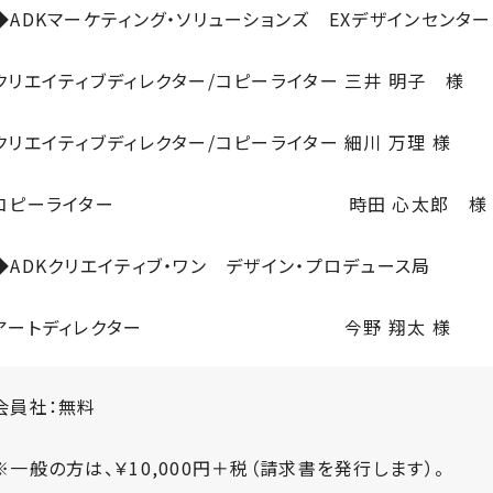
◆
ADK
マーケティング・ソリューションズ
EX
デザインセンタ
クリエイティブディレクター
/
コピーライター
三井 明子 様
クリエイティブディレクター
/
コピーライター
細川 万理
様
コピーライター
時田 心太郎 様
◆
ADK
クリエイティブ・ワン デザイン・プロデュース局
アートディレクター
今野 翔太
様
会員社：無料
※一般の方は、￥
10,000
円＋税（請求書を発行します）。