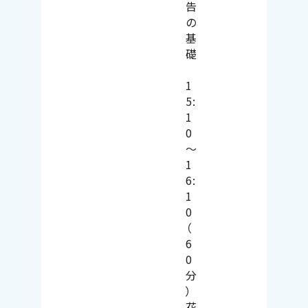
告
の
基
礎
1
5:
1
0
～
1
6:
1
0
（
6
0
分
）
花