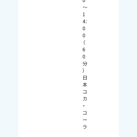
0
～
1
4:
0
0
（
6
0
分
）
日
本
コ
カ
・
コ
ー
ラ