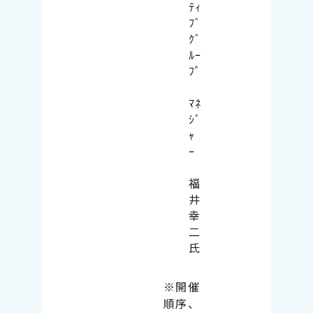
ﾃｨ
ﾌﾞ
ｸﾞ
ﾙｰ
ﾌﾟ
ﾏﾈ
ｼﾞ
ｬ
ｰ
福
井
幸
二
氏
※開催
順序、