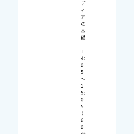
デ
ィ
ア
の
基
礎
1
4:
0
5
～
1
5:
0
5
（
6
0
分