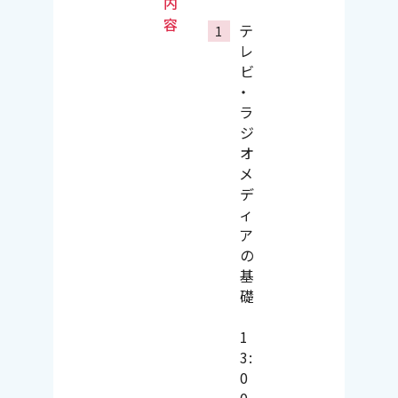
内
容
テ
レ
ビ
・
ラ
ジ
オ
メ
デ
ィ
ア
の
基
礎
1
3:
0