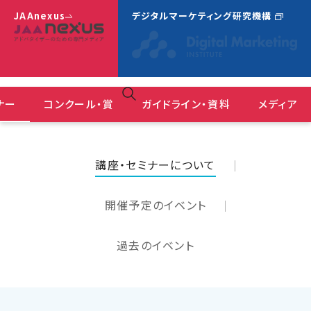
JAAnexus
デジタルマーケティング研究機構
ナー
コンクール・賞
ガイドライン・資料
メディア
広告コミュニケーションにおけるＤＥ＆Ｉガイドライン
ＪＡＡ広告賞 消費者が選んだ広告コンクール
『JAAnexus(旧：月刊JAA)』バックナンバー
講座・セミナーについて
開催予定のイベント
過去のイベント