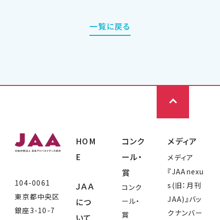
一覧に戻る
HOM
コンク
メディア
E
ール・
メディア
賞
『JAAnexu
104-0061
ＪＡＡ
s(旧：月刊
コンク
東京都中央区
JAA)』バッ
につ
ール・
銀座3-10-7
クナンバー
賞
いて