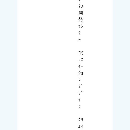
ﾈｽ
開
発
ｾﾝ
ﾀ
ｰ
ｺﾐ
ｭﾆ
ｹｰ
ｼｮ
ﾝ
ﾃﾞ
ｻﾞ
ｲ
ﾝ
ｸﾘ
ｴｲ