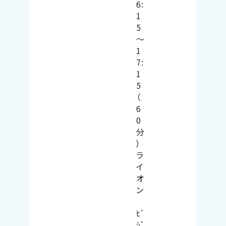
6:
1
5
～
1
7:
1
5
（
6
0
分
）
ラ
イ
オ
ン
ﾋﾞ
ｼﾞ