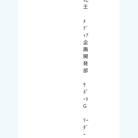
王
ﾒ
ﾃﾞ
ｨｱ
企
画
開
発
部
ｻ
ﾎﾟ
ｰﾄ
G
ﾘｰ
ﾀﾞ
ｰ