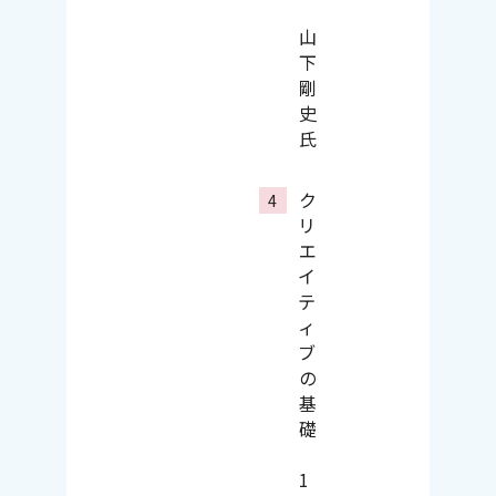
山
下
剛
史
氏
ク
リ
エ
イ
テ
ィ
ブ
の
基
礎
1