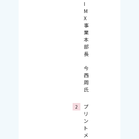
I
M
X
事
業
本
部
長
今
西
周
氏
プ
リ
ン
ト
メ