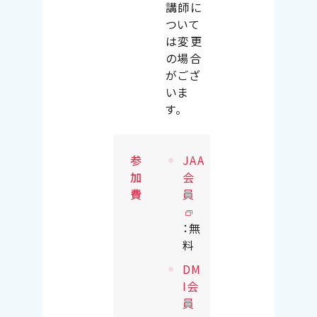
講師に
ついて
は変更
の場合
がござ
いま
す。
参
JAA
加
会
費
員
：無
料
DM
I会
員