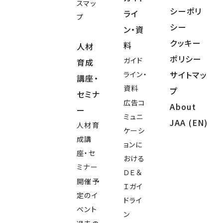
スマッ
シーポリ
ライ
プ
シー
ン・資
クッキー
料
人材
ポリシー
ガイド
育成
サイトマッ
ライン・
講座・
資料
プ
セミナ
広告コ
About
ー
ミュニ
JAA (EN)
人材育
ケーシ
成講
ョンに
座・セ
おける
ミナー
ＤＥ＆
開催予
Ｉガイ
定のイ
ドライ
ベント
ン