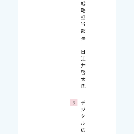
戦
略
担
当
部
長
日
江
井
啓
太
氏
デ
ジ
タ
ル
広