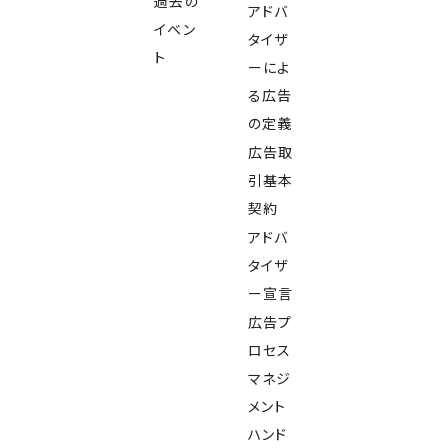
過去の
アドバ
イベン
タイザ
ト
ーによ
る広告
の定義
広告取
引基本
契約
アドバ
タイザ
ー宣言
広告プ
ロセス
マネジ
メント
ハンド