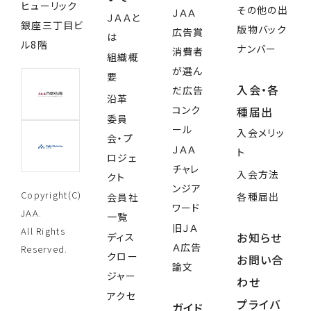
ヒューリック
その他の出
ＪＡＡ
ＪＡＡと
銀座三丁目ビ
版物バック
広告賞
は
ル8階
ナンバー
消費者
組織概
が選ん
要
入会・各
だ広告
沿革
コンク
種届出
委員
ール
入会メリッ
会・プ
ＪＡＡ
ト
ロジェ
チャレ
入会方法
クト
ンジア
Copyright(C)
各種届出
会員社
ワード
JAA.
一覧
旧ＪＡ
All Rights
お知らせ
ディス
Ａ広告
Reserved.
クロー
お問い合
論文
ジャー
わせ
アクセ
プライバ
ガイド