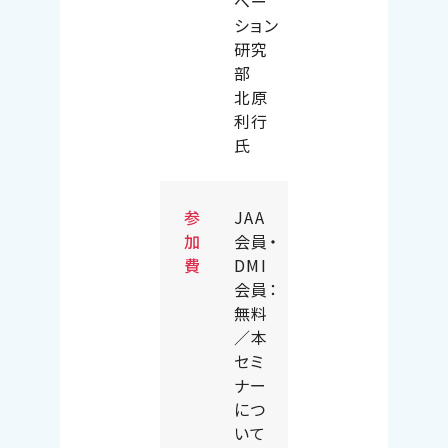
ベー
ション
研究
部
北原
利行
氏
参
JAA
加
会員・
費
DMI
会員：
無料
／
本
セミ
ナー
につ
いて