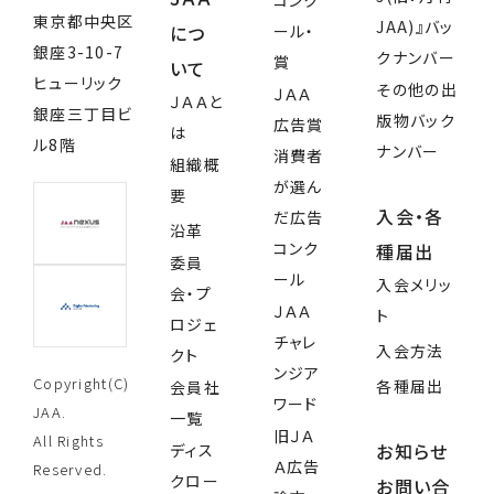
コンク
東京都中央区
JAA)』バッ
につ
ール・
銀座3-10-7
クナンバー
賞
いて
ヒューリック
その他の出
ＪＡＡ
ＪＡＡと
銀座三丁目ビ
版物バック
広告賞
は
ル8階
ナンバー
消費者
組織概
が選ん
要
入会・各
だ広告
沿革
コンク
種届出
委員
ール
入会メリッ
会・プ
ＪＡＡ
ト
ロジェ
チャレ
入会方法
クト
ンジア
Copyright(C)
各種届出
会員社
ワード
JAA.
一覧
旧ＪＡ
All Rights
お知らせ
ディス
Ａ広告
Reserved.
クロー
お問い合