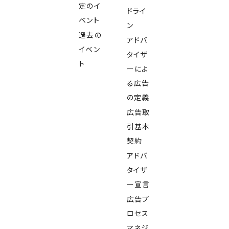
定のイ
ドライ
ベント
ン
過去の
アドバ
イベン
タイザ
ト
ーによ
る広告
の定義
広告取
引基本
契約
アドバ
タイザ
ー宣言
広告プ
ロセス
マネジ