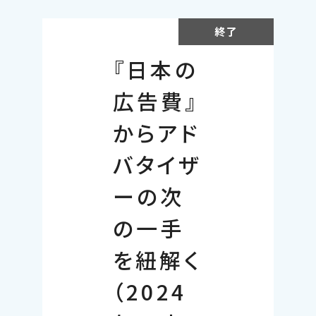
終了
『日本の
広告費』
からアド
バタイザ
ーの次
の一手
を紐解く
（2024