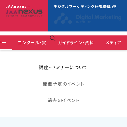
JAAnexus
デジタルマーケティング研究機構
ナー
コンクール・賞
ガイドライン・資料
メディア
広告コミュニケーションにおけるＤＥ＆Ｉガイドライン
ＪＡＡ広告賞 消費者が選んだ広告コンクール
『JAAnexus(旧：月刊JAA)』バックナンバー
講座・セミナーについて
開催予定のイベント
過去のイベント