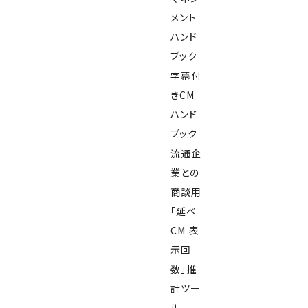
メント
ハンド
ブック
字幕付
きCM
ハンド
ブック
流通企
業との
商談用
「延べ
CM 表
示回
数」推
計ツー
ル