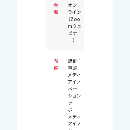
会
オン
場
ライン
（Zoo
mウェ
ビナ
ー）
内
講師：
容
電通
メディ
アイノ
ベー
ション
ラ
ボ
メディ
アイノ