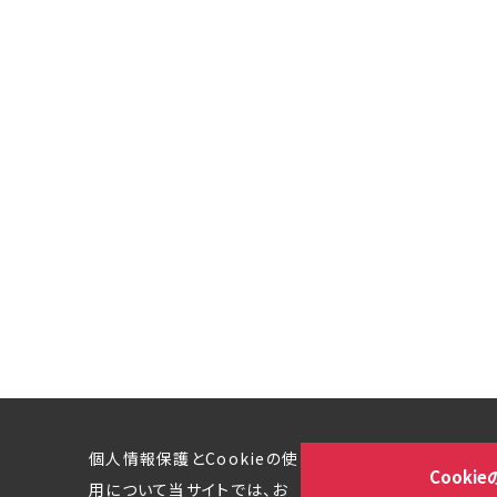
個人情報保護とCookieの使
Cooki
用について当サイトでは、お