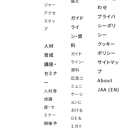
論文
ジャー
わせ
アクセ
プライバ
ガイド
スマッ
シーポリ
ライ
プ
シー
ン・資
クッキー
料
人材
ポリシー
ガイド
育成
サイトマッ
ライン・
講座・
資料
プ
セミナ
広告コ
About
ー
ミュニ
JAA (EN)
人材育
ケーシ
成講
ョンに
座・セ
おける
ミナー
ＤＥ＆
開催予
Ｉガイ