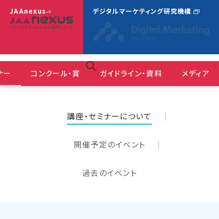
JAAnexus
デジタルマーケティング研究機構
ナー
コンクール・賞
ガイドライン・資料
メディア
広告コミュニケーションにおけるＤＥ＆Ｉガイドライン
ＪＡＡ広告賞 消費者が選んだ広告コンクール
『JAAnexus(旧：月刊JAA)』バックナンバー
講座・セミナーについて
開催予定のイベント
過去のイベント