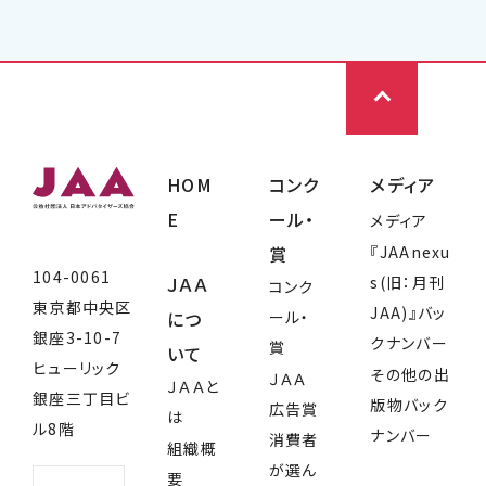
HOM
コンク
メディア
E
ール・
メディア
賞
『JAAnexu
104-0061
ＪＡＡ
s(旧：月刊
コンク
東京都中央区
JAA)』バッ
につ
ール・
銀座3-10-7
クナンバー
賞
いて
ヒューリック
その他の出
ＪＡＡ
ＪＡＡと
銀座三丁目ビ
版物バック
広告賞
は
ル8階
ナンバー
消費者
組織概
が選ん
要