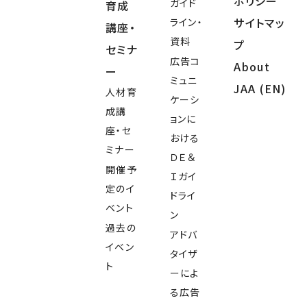
ポリシー
ガイド
育成
サイトマッ
ライン・
講座・
資料
プ
セミナ
広告コ
About
ー
ミュニ
JAA (EN)
人材育
ケーシ
成講
ョンに
座・セ
おける
ミナー
ＤＥ＆
開催予
Ｉガイ
定のイ
ドライ
ベント
ン
過去の
アドバ
イベン
タイザ
ト
ーによ
る広告