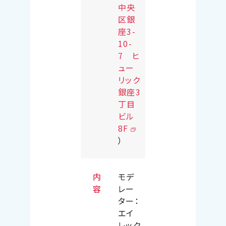
中央
区銀
座3-
10-
7 ヒ
ュー
リック
銀座3
丁目
ビル
8F
）
内
モデ
容
レー
ター：
エイ
レック