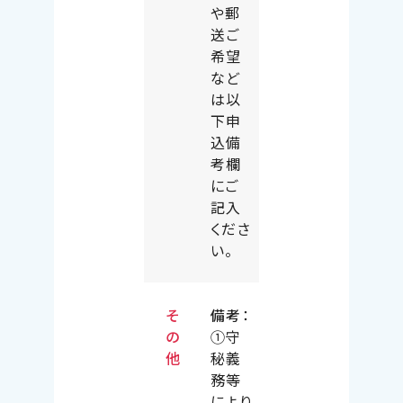
や郵
送ご
希望
など
は以
下申
込備
考欄
にご
記入
くださ
い。
そ
備考
：
の
①守
他
秘義
務等
により