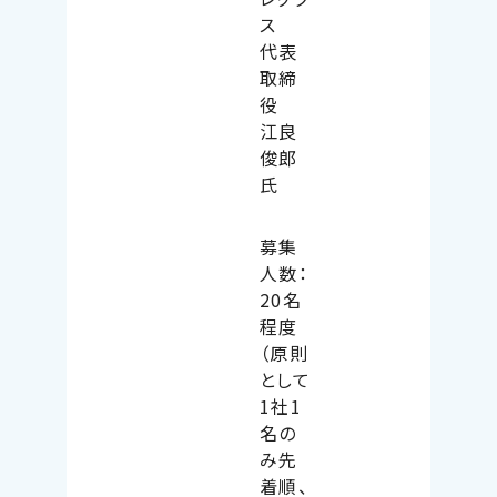
ス
代表
取締
役
江良
俊郎
氏
募集
人数：
20名
程度
（原則
として
1社1
名の
み先
着順、