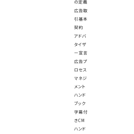
の定義
広告取
引基本
契約
アドバ
タイザ
ー宣言
広告プ
ロセス
マネジ
メント
ハンド
ブック
字幕付
きCM
ハンド