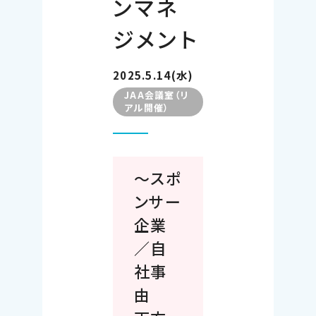
ンマネ
ジメント
2025.5.14(水)
JAA会議室（リ
アル開催）
～スポ
ンサー
企業
／自
社事
由