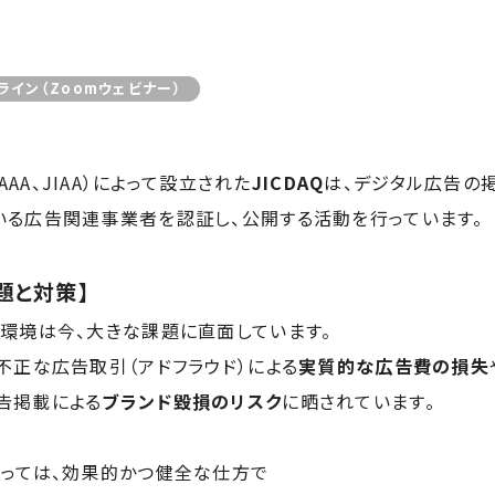
ライン（Zoomウェビナー）
AAA
、
JIAA
）によって設立された
JICDAQ
は、デジタル広告の
いる広告関連事業者を認証し、公開する活動を行っています。
題と対策】
環境は今、大きな課題に直面しています。
不正な広告取引（アドフラウド）による
実質的な広告費の損失
告掲載による
ブランド毀損のリスク
に晒されています。
とっては、効果的かつ健全な仕方で