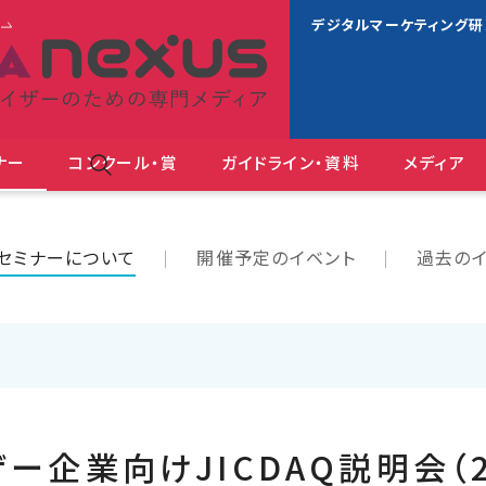
s
デジタルマーケティング
ナー
コンクール・賞
ガイドライン・資料
メディア
ＪＡＡ広告賞 消費者が
セミナーについて
開催予定のイベント
過去のイ
ー企業向けJICDAQ説明会（2