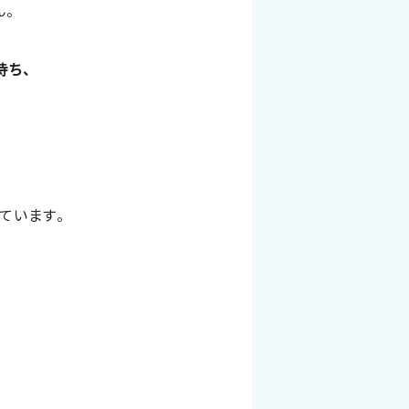
ん。
持ち、
ています。
、