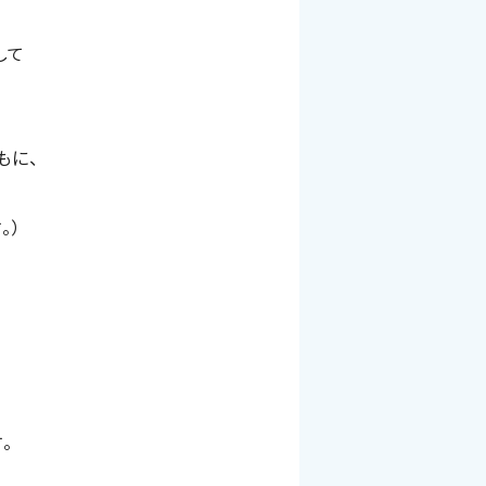
して
もに、
。）
。