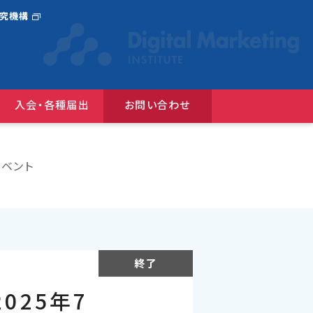
研究機構
入会・各種届出
お問い合わせ
選んだ広告コンクール
『JAAnexus(旧：月刊JAA)』バックナンバー
広告コミュニケーションにおけるＤＥ＆Ｉガイドライン
ベント
終了
025年7