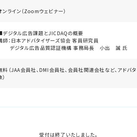
オンライン（Zoomウェビナー）
■デジタル広告課題とJICDAQの概要
講師：日本アドバタイザーズ協会 客員研究員
デジタル広告品質認証機構 事務局長
小出
誠 氏
無料（JAA会員社、DMI会員社、会員社関連会社など、アドバ
象）
受付は終了いたしました。