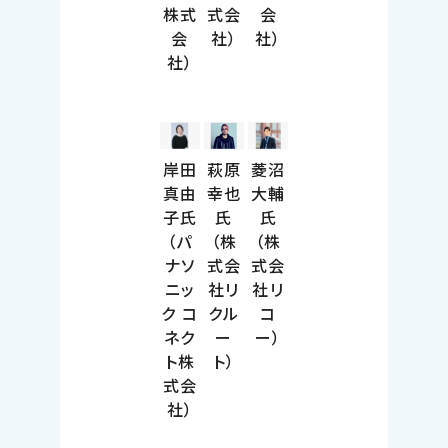
株式
式会
会
会
社）
社）
社）
岸田
萩原
菱沼
真由
幸也
大輔
子氏
氏
氏
（パ
（株
（株
ナソ
式会
式会
ニッ
社リ
社リ
ク コ
クル
コ
ネク
ー
ー）
ト株
ト）
式会
社）