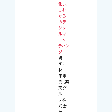
化」、
これ
から
のデ
ジタ
ルマ
ーケ
ティン
グ
講
師：
林
孝憲
氏（楽
天グ
ルー
プ株
式会
社