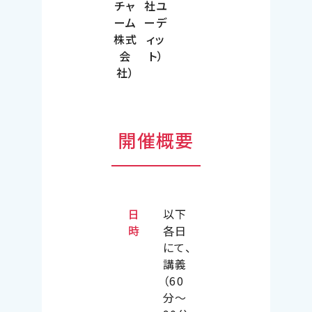
チャ
社ユ
ーム
ーデ
株式
ィッ
会
ト）
社）
開催概要
日
以下
時
各日
にて、
講義
（60
分～