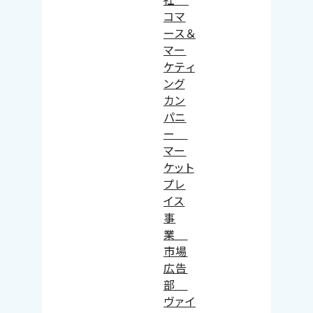
コマ
ース＆
マー
ケティ
ング
カン
パニ
ー
マー
ケット
プレ
イス
事
業
市場
広告
部
ヴァイ