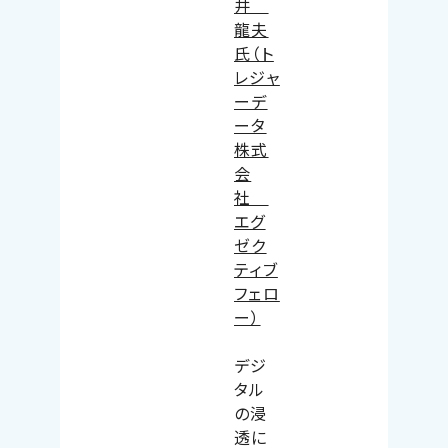
井
龍夫
氏（ト
レジャ
ーデ
ータ
株式
会
社
エグ
ゼク
ティブ
フェロ
ー）
デジ
タル
の浸
透に