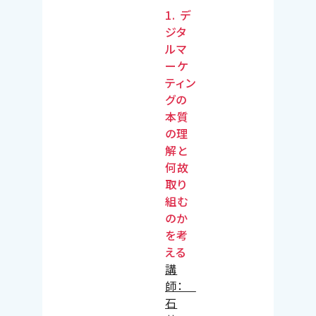
1.
デ
ジタ
ルマ
ーケ
ティン
グの
本質
の理
解と
何故
取り
組む
のか
を考
える
講
師：
石