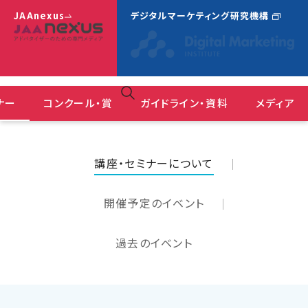
JAAnexus
デジタルマーケティング研究機構
ナー
コンクール・賞
ガイドライン・資料
メディア
広告コミュニケーションにおけるＤＥ＆Ｉガイドライン
ＪＡＡ広告賞 消費者が選んだ広告コンクール
『JAAnexus(旧：月刊JAA)』バックナンバー
講座・セミナーについて
開催予定のイベント
過去のイベント