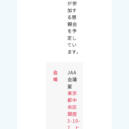
が参
加す
る懇
親会
を予
定し
てい
ます。
会
JAA
場
会議
室
東京
都中
央区
銀座
3-10-
7 ヒ