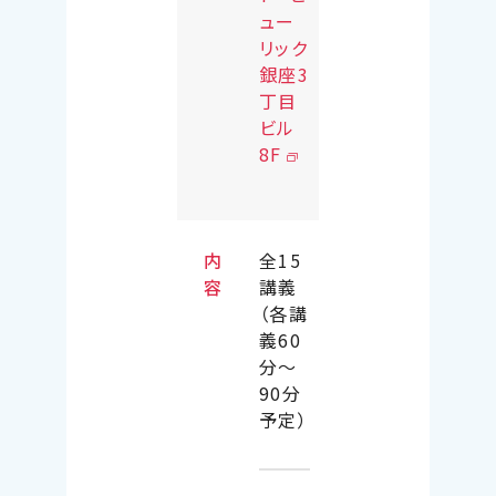
ュー
リック
銀座3
丁目
ビル
8F
内
全
15
容
講義
（各講
義
60
分～
90分
予定）