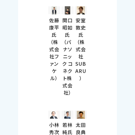
佐藤
関口
安室
康平
昭如
敦史
氏
氏
氏
（株
（パ
（株
式会
ナソ
式会
社フ
ニッ
社
ァン
ク コ
SUB
ケ
ネク
ARU
ル）
ト株
）
式会
社）
小林
若林
太田
秀次
純氏
良典