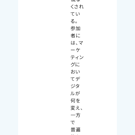
くされ
てい
る。
参加
者に
は、マ
ーケ
ティン
グに
おい
てデ
ジタ
ルが
何を
変え、
一方
で
普遍