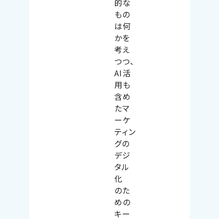
的な
もの
は何
かを
考え
つつ、
AI活
用も
含め
たマ
ーケ
ティン
グの
デジ
タル
化
のた
めの
キー