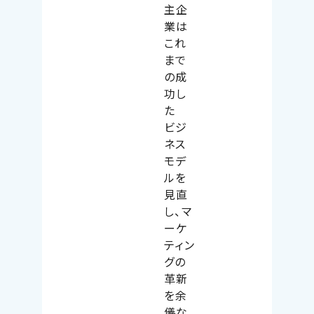
主企
業は
これ
まで
の成
功し
た
ビジ
ネス
モデ
ルを
見直
し、マ
ーケ
ティン
グの
革新
を余
儀な