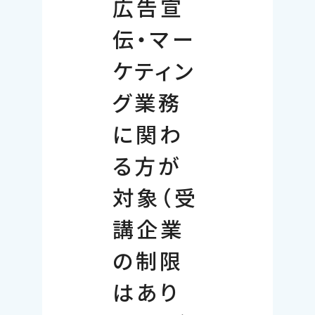
広告宣
伝・マー
ケティン
グ業務
に関わ
る方が
対象（受
講企業
の制限
はあり