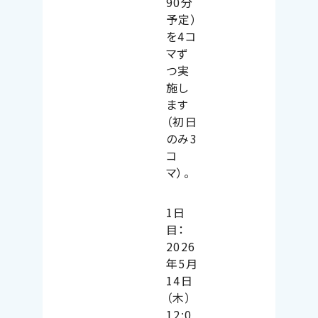
90分
予定）
を4コ
マず
つ実
施し
ます
（初日
のみ3
コ
マ）。
1日
目：
2026
年5月
14日
（木）
12:0