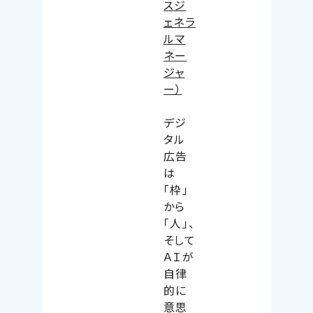
スジ
ェネラ
ルマ
ネー
ジャ
ー）
デジ
タル
広告
は
「枠」
から
「人」、
そして
ＡＩが
自律
的に
意思