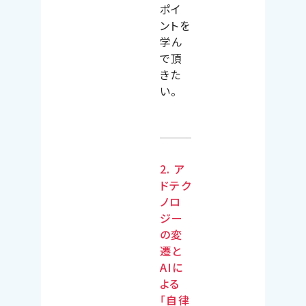
ポイ
ントを
学ん
で頂
きた
い。
2. ア
ドテク
ノロ
ジー
の変
遷と
AIに
よる
「自律