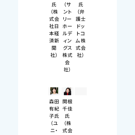
氏
（サ
氏
（株
ント
（弁
式会
リー
護士
社日
ホー
ドッ
本経
ルデ
トコ
済新
ィン
ム株
聞
グス
式会
社）
株式
社）
会
社）
森田
関根
有紀
千佳
子氏
氏
（ユ
（株
ニ・
式会