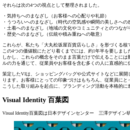
それらは次の4つの視点として整理されました。
・気持ちへのまなざし（お客様への心配りや礼節）
・うつろいへのまなざし（時代の空気感や瞬間の美しさへの
・土着へのまなざし（地域の文化やコミュニティとのつなが
・歴史へのまなざし（伝統や積み重ねへの敬意）
これらが、私たち「大丸松坂屋百貨店らしさ」を形づくる核
この4つの価値観にたどり着くまでには、約1年半を要しまし
しかし、これらの概念をそのまま言葉だけで伝えることには難しさ
ルの力を通じて、従業員やお客様を含む多くの人に直感的に
策定したVIは、ショッピングバッグや公式サイトなどに展
ります。お客様にとっての印象づけはもちろん、従業員にと
こうした取り組みを起点に、ブランディング活動を本格的に
Visual Identity 百葉図
Visual Identity百葉図は日本デザインセンター 三