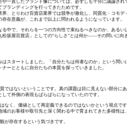
方や一貫したブランド像については、必ずしも十分に議論され
てブランディングを行ってきたためです。
業界、とりわけ百貨店業界では競争が激化し、同質化・コモデ
の存在意義が、これまで以上に問われるようになっています。
異なる中で、それらを一つの方向性で束ねるべきなのか、あるい
丸松坂屋百貨店」としての“らしさ”とは何か——その問いに向
みはスタートしました。「自分たちは何者なのか」という問い
トナーとともに自分たちの本質を探っていきました。
本質ではないということです。真の課題は目に見えない部分に
として外側の表現もばらばらになっていたのです。
ではなく、価値として再定義できるのではないかという視点で
地域のお客様や取引先と深く関わる中で育まれてきた多様性は
値観が存在するという気づきです。